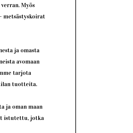
 verran. Myös
– metsästyskoirat
nesta ja omasta
aneista avomaan
amme tarjota
ilan tuotteita.
sta ja oman maan
t istutettu, jotka