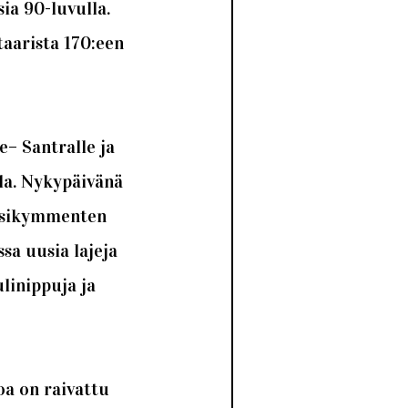
sia 90-luvulla.
taarista 170:een
e– Santralle ja
la. Nykypäivänä
vuosikymmenten
sa uusia lajeja
ulinippuja ja
oa on raivattu