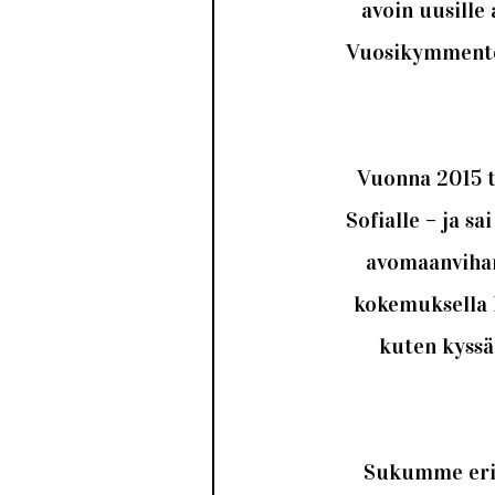
avoin uusille 
Vuosikymmenten 
Vuonna 2015 ti
Sofialle – ja 
avomaanvihann
kokemuksella k
kuten kyssäk
Sukumme eriko