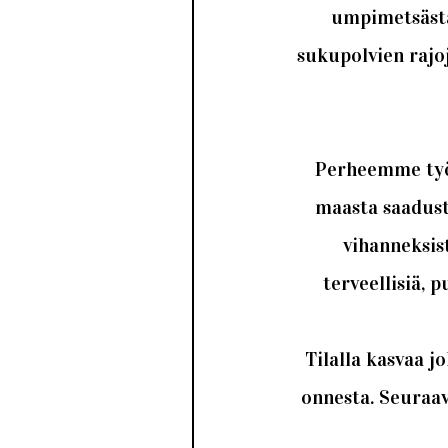
umpimetsästä
sukupolvien rajo
Perheemme työt
maasta saadust
vihanneksis
terveellisiä, 
Tilalla kasvaa 
onnesta. Seuraavi