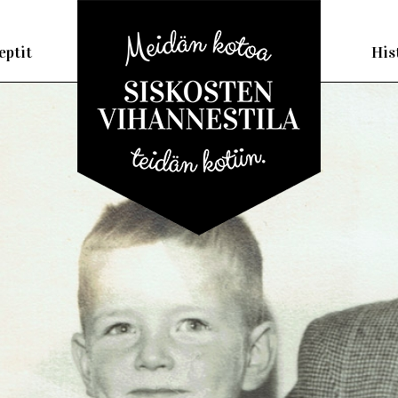
eptit
His