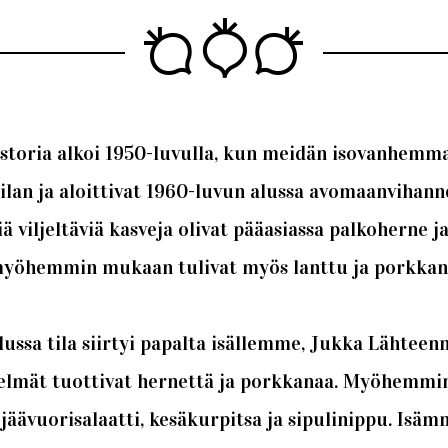
storia alkoi 1950-luvulla, kun meidän isovanhemmat
ilan ja aloittivat 1960-luvun alussa avomaanvihanne
 viljeltäviä kasveja olivat pääasiassa palkoherne j
yöhemmin mukaan tulivat myös lanttu ja porkkan
ussa tila siirtyi papalta isällemme, Jukka Lähteenm
ljelmät tuottivat hernettä ja porkkanaa. Myöhemmi
jäävuorisalaatti, kesäkurpitsa ja sipulinippu. Isäm