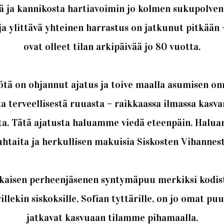
 ja kannikosta hartiavoimin jo kolmen sukupolven
ja ylittävä yhteinen harrastus on jatkunut pitkään 
ovat olleet tilan arkipäivää jo 80 vuotta.
ä on ohjannut ajatus ja toive maalla asumisen on
a terveellisestä ruuasta – raikkaassa ilmassa kasv
ta. Tätä ajatusta haluamme viedä eteenpäin. Halu
puhtaita ja herkullisen makuisia Siskosten Vihannest
jokaisen perheenjäsenen syntymäpuu merkiksi kodi
llekin siskoksille, Sofian tyttärille, on jo omat puu
jatkavat kasvuaan tilamme pihamaalla.