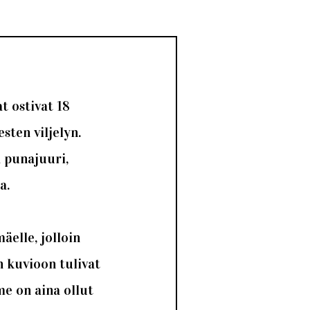
 ostivat 18
sten viljelyn.
a punajuuri,
a.
äelle, jolloin
n kuvioon tulivat
me on aina ollut