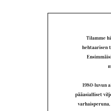
Tilamme hi
hehtaarisen t
Ensimmäisiä
m
1980-luvun al
pääasialliset vi
varhaisperuna, 