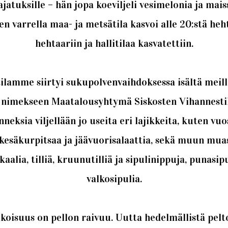
ajatuksille – hän jopa koeviljeli vesimelonia ja mais
varrella maa- ja metsätila kasvoi alle 20:stä heh
hehtaariin ja hallitilaa kasvatettiin.
lamme siirtyi sukupolvenvaihdoksessa isältä meill
sai nimekseen Maatalousyhtymä Siskosten Vihannesti
eksia viljellään jo useita eri lajikkeita, kuten 
esäkurpitsaa ja jäävuorisalaattia, sekä muun muas
aalia, tilliä, kruunutilliä ja sipulinippuja, punasip
valkosipulia.
isuus on pellon raivuu. Uutta hedelmällistä pelt