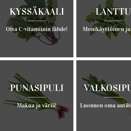
KYSSÄKAALI
LANTTU
Oiva C-vitamiinin lähde!
Monikäyttöinen ju
Lue lisää ›
Lue lisää ›
PUNASIPULI
VALKOSIP
Makua ja väriä!
Luonnon oma antibi