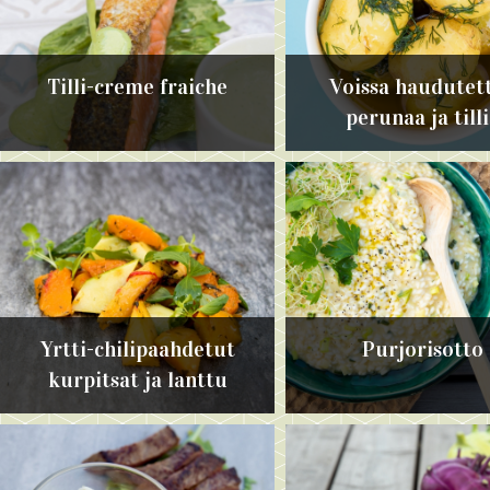
Tilli-creme fraiche
Voissa haudutet
perunaa ja till
Yrtti-chilipaahdetut
Purjorisotto
kurpitsat ja lanttu