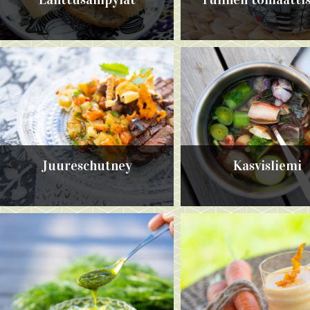
Juureschutney
Kasvisliemi