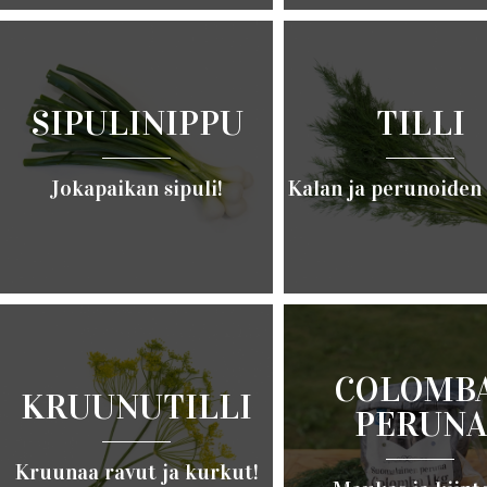
Lue lisää ›
Lue lisää ›
SIPULINIPPU
TILLI
Jokapaikan sipuli!
Kalan ja perunoiden 
Lue lisää ›
Lue lisää ›
COLOMBA
KRUUNUTILLI
PERUNA
Kruunaa ravut ja kurkut!