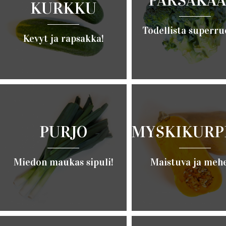
PARSAKAA
KURKKU
Todellista superru
Kevyt ja rapsakka!
Lue lisää ›
Lue lisää ›
PURJO
MYSKIKURP
Miedon maukas sipuli!
Maistuva ja mehe
Lue lisää ›
Lue lisää ›