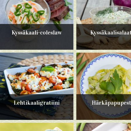
Kyssäkaali-coleslaw
Kyssäkaalisalaat
Lehtikaaligratiini
Härkäpapupes