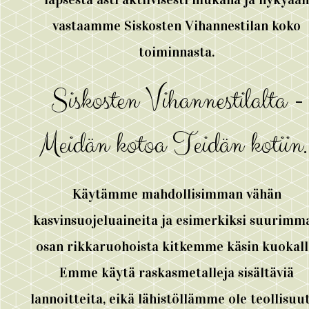
vastaamme Siskosten Vihannestilan koko
toiminnasta.
Siskosten Vihannestilalta -
Meidän kotoa Teidän kotiin
Käytämme mahdollisimman vähän
kasvinsuojeluaineita ja esimerkiksi suurimm
osan rikkaruohoista kitkemme käsin kuokall
Emme käytä raskasmetalleja sisältäviä
lannoitteita, eikä lähistöllämme ole teollisuu