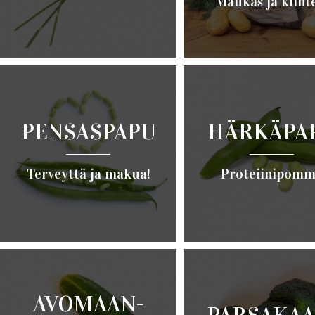
Maukas ja kiint
Lue lisää ›
Lue lisää ›
PENSASPAPU
HÄRKÄPA
Terveyttä ja makua!
Proteiinipomm
Lue lisää ›
Lue lisää ›
AVOMAAN-