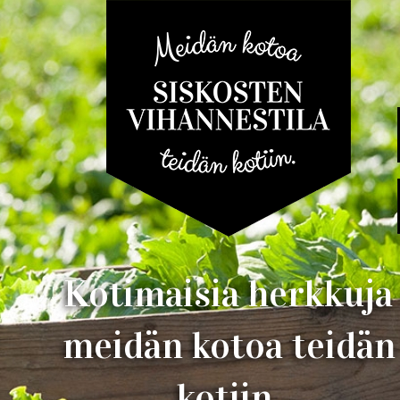
Kotimaisia herkkuja
meidän kotoa teidän
kotiin.