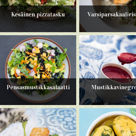
Kesäinen pizzatasku
Varsiparsakaaliri
Pensasmustikkasalaatti
Mustikkavinegre