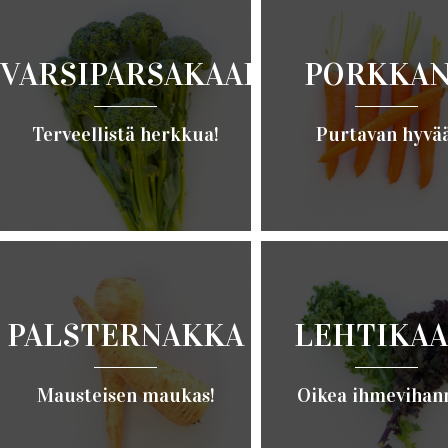
VARSIPARSAKAALI
PORKKA
Terveellistä herkkua!
Purtavan hyvää
Lue lisää ›
Lue lisää ›
PALSTERNAKKA
LEHTIKAA
Mausteisen maukas!
Oikea ihmevihan