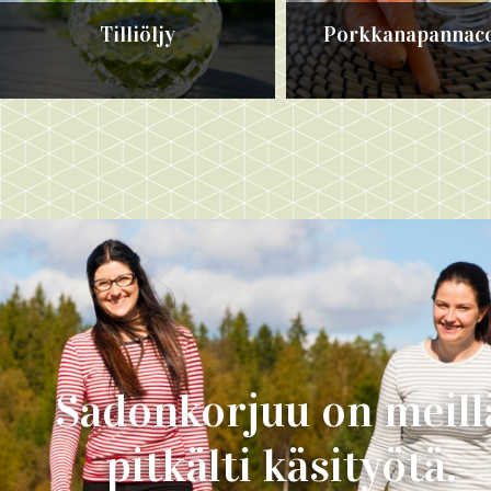
Tilliöljy
Porkkanapannaco
Sadonkorjuu on meill
pitkälti käsityötä.