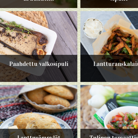
Paahdettu valkosipuli
Lantturanskalai
Lanttusämpylät
Tulinen tomaattis