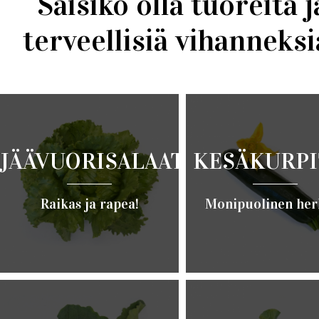
Saisiko olla tuoreita j
terveellisiä vihanneksi
JÄÄVUORISALAATTI
KESÄKURPI
Raikas ja rapea!
Monipuolinen her
Lue lisää ›
Lue lisää ›