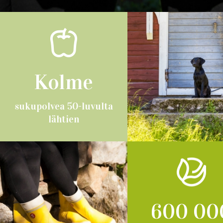
Kolme
sukupolvea 50-luvulta
lähtien
600 00