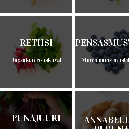
Lue lisää ›
Lue lisää ›
RETIISI
PENSASMUS
Rapsakan rouskuva!
Mums nams musti
Lue lisää ›
Lue lisää ›
PUNAJUURI
ANNABELL