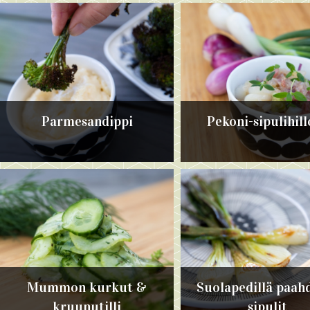
Parmesandippi
Pekoni-sipulihil
Mummon kurkut &
Suolapedillä paah
kruunutilli
sipulit