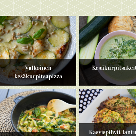
Valkoinen
Kesäkurpitsakei
kesäkurpitsapizza
Kasvispihvit lantu